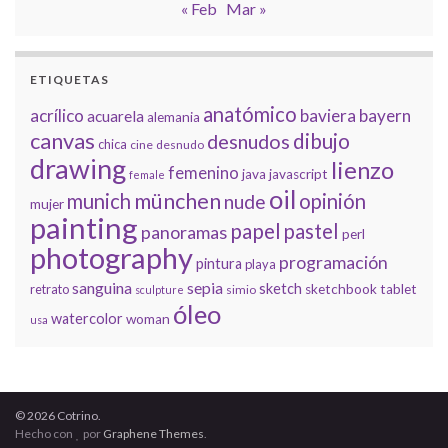
« Feb
Mar »
ETIQUETAS
anatómico
acrílico
baviera
bayern
acuarela
alemania
canvas
dibujo
desnudos
chica
cine
desnudo
drawing
lienzo
femenino
java
javascript
female
oil
münchen
munich
opinión
nude
mujer
painting
papel
pastel
panoramas
perl
photography
programación
pintura
playa
sanguina
sepia
sketch
retrato
sketchbook
tablet
simio
sculpture
óleo
watercolor
woman
usa
© 2026 Cotrino.
Hecho con
por
Graphene Themes
.