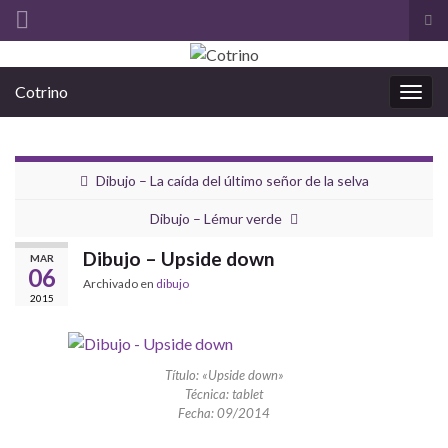
Alt
el
Search for:
for
Cotrino
de
Alter
bús
la
nave
Dibujo – La caída del último señor de la selva
Dibujo – Lémur verde
Dibujo – Upside down
MAR
06
Archivado en
dibujo
2015
Título: «Upside down»
Técnica: tablet
Fecha: 09/2014