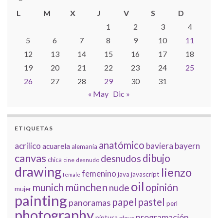
L
M
X
J
V
S
D
1
2
3
4
5
6
7
8
9
10
11
12
13
14
15
16
17
18
19
20
21
22
23
24
25
26
27
28
29
30
31
« May
Dic »
ETIQUETAS
anatómico
acrílico
baviera
bayern
acuarela
alemania
canvas
dibujo
desnudos
chica
cine
desnudo
drawing
lienzo
femenino
java
javascript
female
oil
münchen
munich
opinión
nude
mujer
painting
papel
pastel
panoramas
perl
photography
programación
pintura
playa