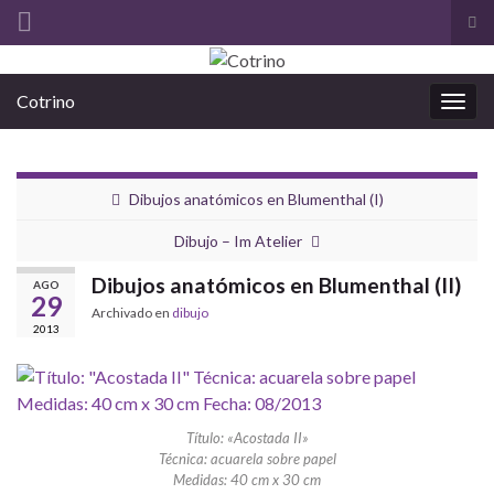
Alt
el
Search for:
for
Cotrino
de
Alter
bús
la
nave
Dibujos anatómicos en Blumenthal (I)
Dibujo – Im Atelier
Dibujos anatómicos en Blumenthal (II)
AGO
29
Archivado en
dibujo
2013
Título: «Acostada II»
Técnica: acuarela sobre papel
Medidas: 40 cm x 30 cm