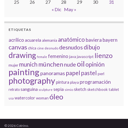
25
26
27
28
29
30
31
« Dic
May »
ETIQUETAS
anatómico
acrílico
baviera
bayern
acuarela
alemania
canvas
dibujo
desnudos
chica
cine
desnudo
drawing
lienzo
femenino
java
javascript
female
oil
münchen
munich
opinión
nude
mujer
painting
papel
pastel
panoramas
perl
photography
programación
pintura
playa
sanguina
sepia
sketch
retrato
sketchbook
tablet
simio
sculpture
óleo
watercolor
woman
usa
© 2026 Cotrino.