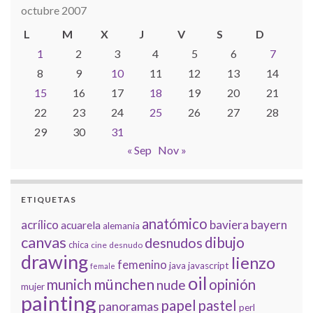
octubre 2007
L
M
X
J
V
S
D
1
2
3
4
5
6
7
8
9
10
11
12
13
14
15
16
17
18
19
20
21
22
23
24
25
26
27
28
29
30
31
« Sep
Nov »
ETIQUETAS
anatómico
acrílico
baviera
bayern
acuarela
alemania
canvas
dibujo
desnudos
chica
cine
desnudo
drawing
lienzo
femenino
java
javascript
female
oil
münchen
munich
opinión
nude
mujer
painting
papel
pastel
panoramas
perl