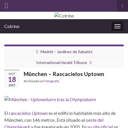
Alt
el
Search for:
for
Cotrino
de
Alter
bús
la
nave
Madrid – Jardines de Sabatini
International Herald Tribune
München – Rascacielos Uptown
OCT
18
Archivado en
fotografía
2007
El
rascacielos Uptown
es el edificio habitable más alto de
München, con 146 metros. Está situado al
oeste del
Olympiapark
y fue inaugurado en 2005. En
su site oficial
se